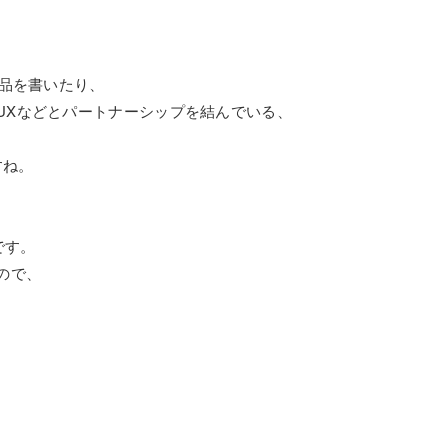
作品を書いたり、
L、FLUXなどとパートナーシップを結んでいる、
すね。
です。
ので、