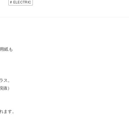
ELECTRIC
。
の用紙も
グラス。
 （税抜）
されます。