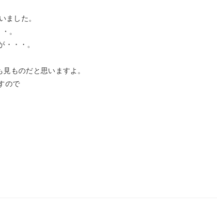
ていました。
・・。
が・・・。
。
ズも見ものだと思いますよ。
すので