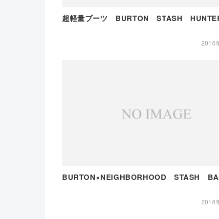
超軽量ブーツ BURTON STASH HUNTE
2016
BURTON×NEIGHBORHOOD STASH BA
2016