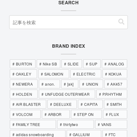
SEARCH
BRAND INDEX
BURTON
Nike SB
SLIDE
SUP
ANALOG
OAKLEY
SALOMON
ELECTRIC
KOKUA
NEWERA
anon.
[ak]
UNION
AK457
HOLDEN
UNFUDGE OUTERWEAR
P.RHYTHM
AIR BLASTER
DEELUXE
CAPITA
SMITH
VOLCOM
ARBOR
STEP ON
FLUX
FAMILY TREE
thirtytwo
VANS
adidas snowboarding
GALLIUM
FTC