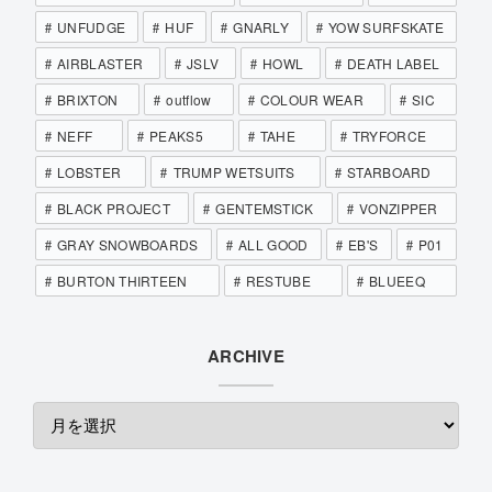
UNFUDGE
HUF
GNARLY
YOW SURFSKATE
AIRBLASTER
JSLV
HOWL
DEATH LABEL
BRIXTON
outflow
COLOUR WEAR
SIC
NEFF
PEAKS5
TAHE
TRYFORCE
LOBSTER
TRUMP WETSUITS
STARBOARD
BLACK PROJECT
GENTEMSTICK
VONZIPPER
GRAY SNOWBOARDS
ALL GOOD
EB'S
P01
BURTON THIRTEEN
RESTUBE
BLUEEQ
ARCHIVE