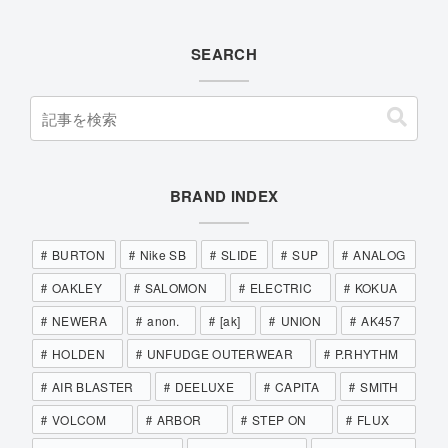
SEARCH
BRAND INDEX
BURTON
Nike SB
SLIDE
SUP
ANALOG
OAKLEY
SALOMON
ELECTRIC
KOKUA
NEWERA
anon.
[ak]
UNION
AK457
HOLDEN
UNFUDGE OUTERWEAR
P.RHYTHM
AIR BLASTER
DEELUXE
CAPITA
SMITH
VOLCOM
ARBOR
STEP ON
FLUX