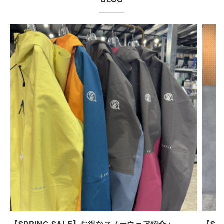
【SPRING SALE】お得なスノーウェア紹介：
【SP