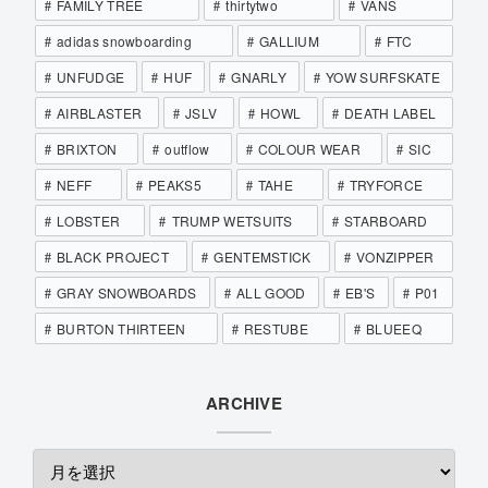
FAMILY TREE
thirtytwo
VANS
adidas snowboarding
GALLIUM
FTC
UNFUDGE
HUF
GNARLY
YOW SURFSKATE
AIRBLASTER
JSLV
HOWL
DEATH LABEL
BRIXTON
outflow
COLOUR WEAR
SIC
NEFF
PEAKS5
TAHE
TRYFORCE
LOBSTER
TRUMP WETSUITS
STARBOARD
BLACK PROJECT
GENTEMSTICK
VONZIPPER
GRAY SNOWBOARDS
ALL GOOD
EB'S
P01
BURTON THIRTEEN
RESTUBE
BLUEEQ
ARCHIVE