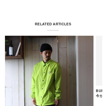
RELATED ARTICLES
BUR
今が