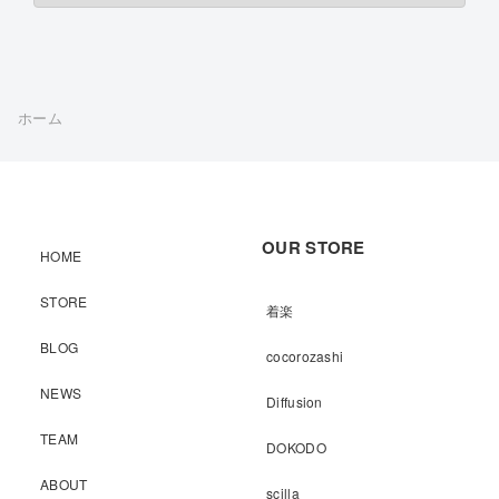
ホーム
OUR STORE
HOME
STORE
着楽
BLOG
cocorozashi
NEWS
Diffusion
TEAM
DOKODO
ABOUT
scilla