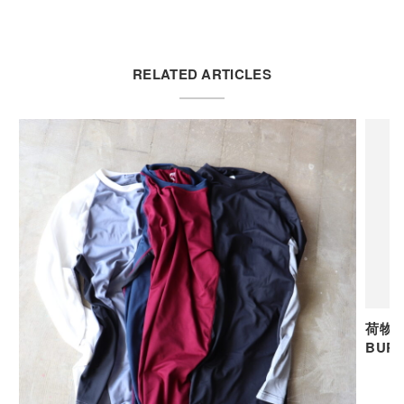
RELATED ARTICLES
荷物
BUR