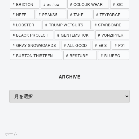
BRIXTON
outflow
COLOUR WEAR
SIC
NEFF
PEAKS5
TAHE
TRYFORCE
LOBSTER
TRUMP WETSUITS
STARBOARD
BLACK PROJECT
GENTEMSTICK
VONZIPPER
GRAY SNOWBOARDS
ALL GOOD
EB'S
P01
BURTON THIRTEEN
RESTUBE
BLUEEQ
ARCHIVE
ホーム