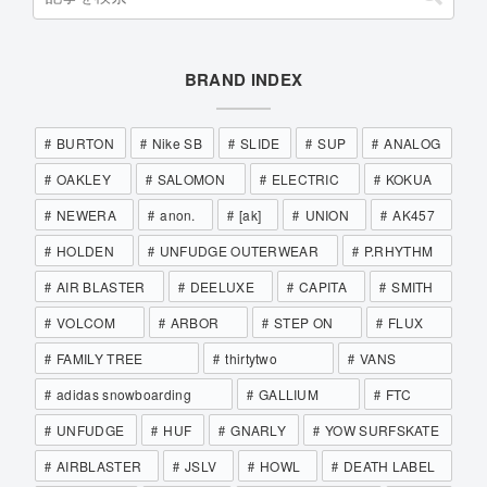
BRAND INDEX
BURTON
Nike SB
SLIDE
SUP
ANALOG
OAKLEY
SALOMON
ELECTRIC
KOKUA
NEWERA
anon.
[ak]
UNION
AK457
HOLDEN
UNFUDGE OUTERWEAR
P.RHYTHM
AIR BLASTER
DEELUXE
CAPITA
SMITH
VOLCOM
ARBOR
STEP ON
FLUX
FAMILY TREE
thirtytwo
VANS
adidas snowboarding
GALLIUM
FTC
UNFUDGE
HUF
GNARLY
YOW SURFSKATE
AIRBLASTER
JSLV
HOWL
DEATH LABEL