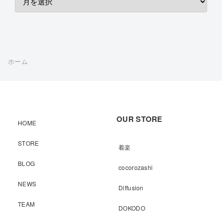
ホーム
OUR STORE
HOME
STORE
着楽
BLOG
cocorozashi
NEWS
Diffusion
TEAM
DOKODO