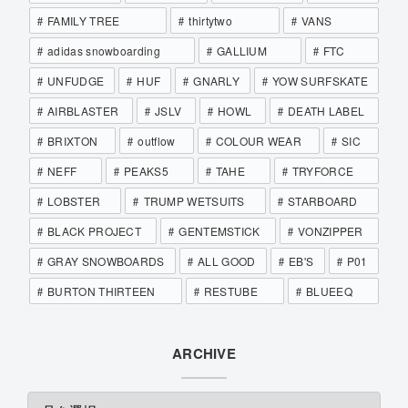
FAMILY TREE
thirtytwo
VANS
adidas snowboarding
GALLIUM
FTC
UNFUDGE
HUF
GNARLY
YOW SURFSKATE
AIRBLASTER
JSLV
HOWL
DEATH LABEL
BRIXTON
outflow
COLOUR WEAR
SIC
NEFF
PEAKS5
TAHE
TRYFORCE
LOBSTER
TRUMP WETSUITS
STARBOARD
BLACK PROJECT
GENTEMSTICK
VONZIPPER
GRAY SNOWBOARDS
ALL GOOD
EB'S
P01
BURTON THIRTEEN
RESTUBE
BLUEEQ
ARCHIVE