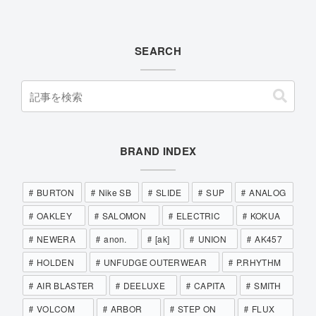
SEARCH
BRAND INDEX
BURTON
Nike SB
SLIDE
SUP
ANALOG
OAKLEY
SALOMON
ELECTRIC
KOKUA
NEWERA
anon.
[ak]
UNION
AK457
HOLDEN
UNFUDGE OUTERWEAR
P.RHYTHM
AIR BLASTER
DEELUXE
CAPITA
SMITH
VOLCOM
ARBOR
STEP ON
FLUX