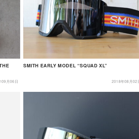
THE
SMITH EARLY MODEL “SQUAD XL”
年09月06日
2018年08月02