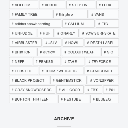
VOLCOM
ARBOR
STEP ON
FLUX
FAMILY TREE
thirtytwo
VANS
adidas snowboarding
GALLIUM
FTC
UNFUDGE
HUF
GNARLY
YOW SURFSKATE
AIRBLASTER
JSLV
HOWL
DEATH LABEL
BRIXTON
outflow
COLOUR WEAR
SIC
NEFF
PEAKS5
TAHE
TRYFORCE
LOBSTER
TRUMP WETSUITS
STARBOARD
BLACK PROJECT
GENTEMSTICK
VONZIPPER
GRAY SNOWBOARDS
ALL GOOD
EB'S
P01
BURTON THIRTEEN
RESTUBE
BLUEEQ
ARCHIVE