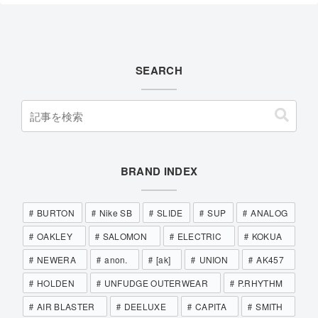
SEARCH
BRAND INDEX
BURTON
Nike SB
SLIDE
SUP
ANALOG
OAKLEY
SALOMON
ELECTRIC
KOKUA
NEWERA
anon.
[ak]
UNION
AK457
HOLDEN
UNFUDGE OUTERWEAR
P.RHYTHM
AIR BLASTER
DEELUXE
CAPITA
SMITH