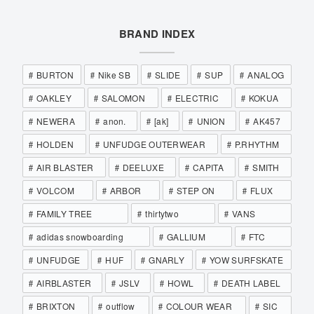
BRAND INDEX
BURTON
Nike SB
SLIDE
SUP
ANALOG
OAKLEY
SALOMON
ELECTRIC
KOKUA
NEWERA
anon.
[ak]
UNION
AK457
HOLDEN
UNFUDGE OUTERWEAR
P.RHYTHM
AIR BLASTER
DEELUXE
CAPITA
SMITH
VOLCOM
ARBOR
STEP ON
FLUX
FAMILY TREE
thirtytwo
VANS
adidas snowboarding
GALLIUM
FTC
UNFUDGE
HUF
GNARLY
YOW SURFSKATE
AIRBLASTER
JSLV
HOWL
DEATH LABEL
BRIXTON
outflow
COLOUR WEAR
SIC