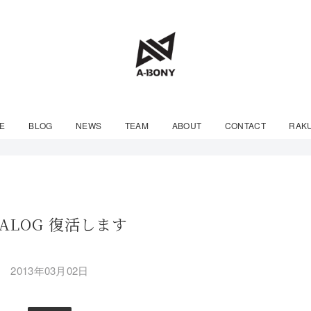
E
BLOG
NEWS
TEAM
ABOUT
CONTACT
RAK
NALOG 復活します
2013年03月02日