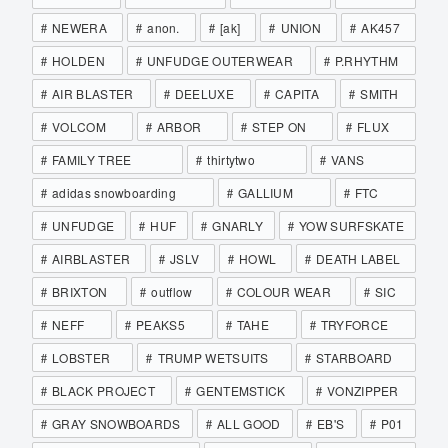
NEWERA
anon.
[ak]
UNION
AK457
HOLDEN
UNFUDGE OUTERWEAR
P.RHYTHM
AIR BLASTER
DEELUXE
CAPITA
SMITH
VOLCOM
ARBOR
STEP ON
FLUX
FAMILY TREE
thirtytwo
VANS
adidas snowboarding
GALLIUM
FTC
UNFUDGE
HUF
GNARLY
YOW SURFSKATE
AIRBLASTER
JSLV
HOWL
DEATH LABEL
BRIXTON
outflow
COLOUR WEAR
SIC
NEFF
PEAKS5
TAHE
TRYFORCE
LOBSTER
TRUMP WETSUITS
STARBOARD
BLACK PROJECT
GENTEMSTICK
VONZIPPER
GRAY SNOWBOARDS
ALL GOOD
EB'S
P01