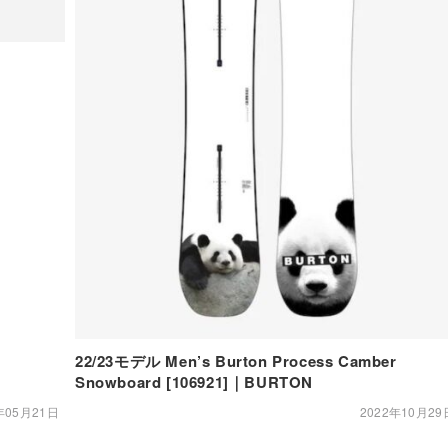
22/23モデル Men’s Burton Process Camber
Snowboard [106921]｜BURTON
年05月21日
2022年10月29