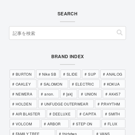
SEARCH
BRAND INDEX
BURTON
Nike SB
SLIDE
SUP
ANALOG
OAKLEY
SALOMON
ELECTRIC
KOKUA
NEWERA
anon.
[ak]
UNION
AK457
HOLDEN
UNFUDGE OUTERWEAR
P.RHYTHM
AIR BLASTER
DEELUXE
CAPITA
SMITH
VOLCOM
ARBOR
STEP ON
FLUX
FAMILY TREE
thirtytwo
VANS