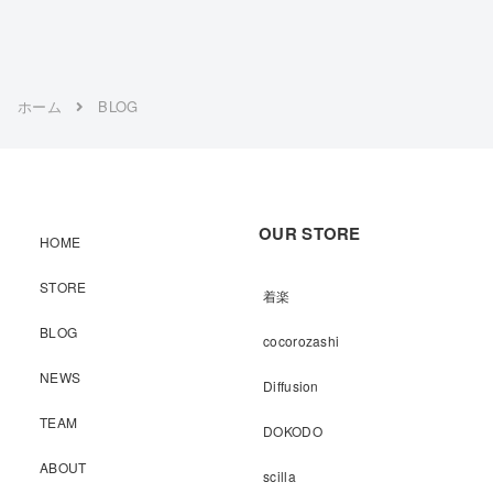
ホーム
BLOG
OUR STORE
HOME
STORE
着楽
BLOG
cocorozashi
NEWS
Diffusion
TEAM
DOKODO
ABOUT
scilla