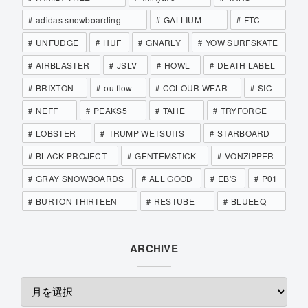
adidas snowboarding
GALLIUM
FTC
UNFUDGE
HUF
GNARLY
YOW SURFSKATE
AIRBLASTER
JSLV
HOWL
DEATH LABEL
BRIXTON
outflow
COLOUR WEAR
SIC
NEFF
PEAKS5
TAHE
TRYFORCE
LOBSTER
TRUMP WETSUITS
STARBOARD
BLACK PROJECT
GENTEMSTICK
VONZIPPER
GRAY SNOWBOARDS
ALL GOOD
EB'S
P01
BURTON THIRTEEN
RESTUBE
BLUEEQ
ARCHIVE