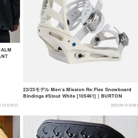
ALM
ANT
22/23モデル Men’s Mission Re:Flex Snowboard
Bindings #Stout White [105461]｜BURTON
年10月30日
2022年10月08