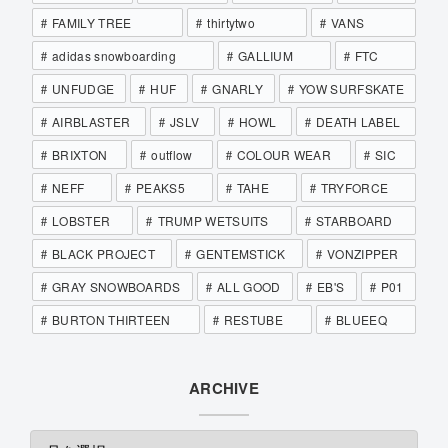
FAMILY TREE
thirtytwo
VANS
adidas snowboarding
GALLIUM
FTC
UNFUDGE
HUF
GNARLY
YOW SURFSKATE
AIRBLASTER
JSLV
HOWL
DEATH LABEL
BRIXTON
outflow
COLOUR WEAR
SIC
NEFF
PEAKS5
TAHE
TRYFORCE
LOBSTER
TRUMP WETSUITS
STARBOARD
BLACK PROJECT
GENTEMSTICK
VONZIPPER
GRAY SNOWBOARDS
ALL GOOD
EB'S
P01
BURTON THIRTEEN
RESTUBE
BLUEEQ
ARCHIVE