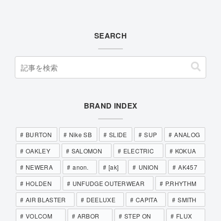
SEARCH
BRAND INDEX
BURTON
Nike SB
SLIDE
SUP
ANALOG
OAKLEY
SALOMON
ELECTRIC
KOKUA
NEWERA
anon.
[ak]
UNION
AK457
HOLDEN
UNFUDGE OUTERWEAR
P.RHYTHM
AIR BLASTER
DEELUXE
CAPITA
SMITH
VOLCOM
ARBOR
STEP ON
FLUX