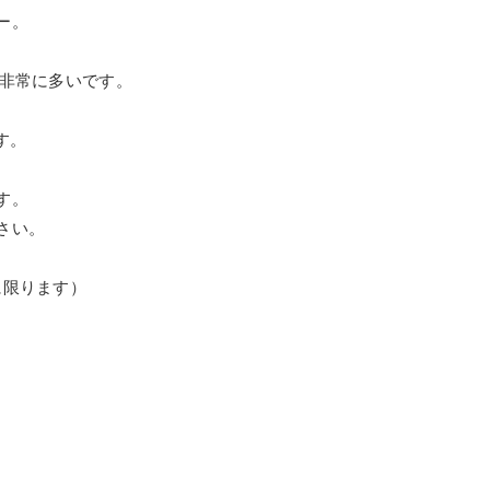
ー。
が非常に多いです。
す。
す。
さい。
に限ります）