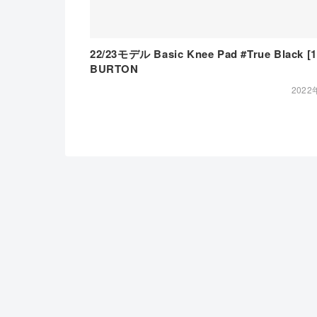
22/23モデル Basic Knee Pad #True Black [
BURTON
2022