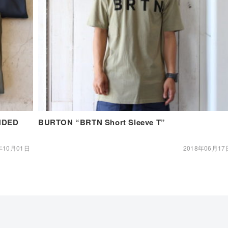
NDED
BURTON “BRTN Short Sleeve T”
年10月01日
2018年06月17