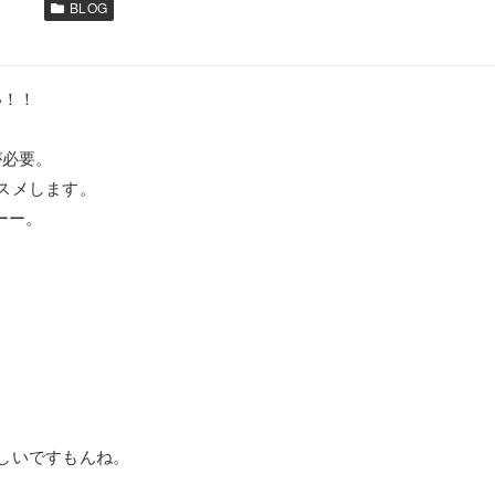
BLOG
い！！
が必要。
スメします。
ーー。
しいですもんね。