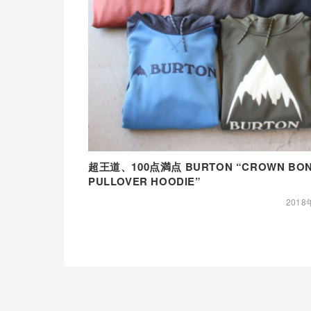
超王道、100点満点 BURTON “CROWN BO
PULLOVER HOODIE”
2018