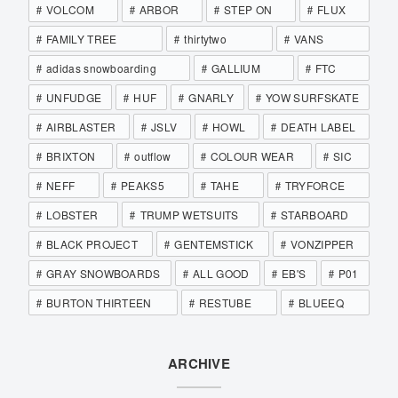
VOLCOM
ARBOR
STEP ON
FLUX
FAMILY TREE
thirtytwo
VANS
adidas snowboarding
GALLIUM
FTC
UNFUDGE
HUF
GNARLY
YOW SURFSKATE
AIRBLASTER
JSLV
HOWL
DEATH LABEL
BRIXTON
outflow
COLOUR WEAR
SIC
NEFF
PEAKS5
TAHE
TRYFORCE
LOBSTER
TRUMP WETSUITS
STARBOARD
BLACK PROJECT
GENTEMSTICK
VONZIPPER
GRAY SNOWBOARDS
ALL GOOD
EB'S
P01
BURTON THIRTEEN
RESTUBE
BLUEEQ
ARCHIVE