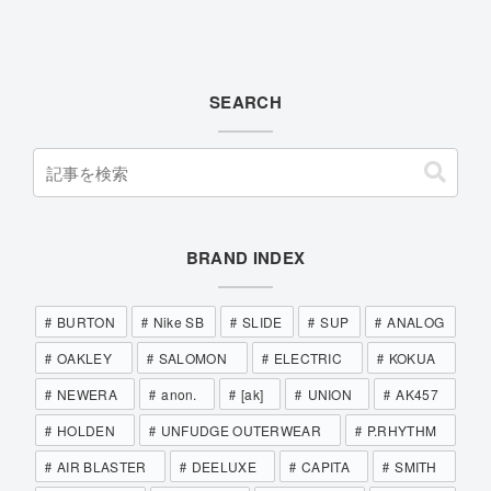
SEARCH
BRAND INDEX
BURTON
Nike SB
SLIDE
SUP
ANALOG
OAKLEY
SALOMON
ELECTRIC
KOKUA
NEWERA
anon.
[ak]
UNION
AK457
HOLDEN
UNFUDGE OUTERWEAR
P.RHYTHM
AIR BLASTER
DEELUXE
CAPITA
SMITH