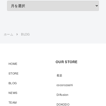
ホーム
BLOG
OUR STORE
HOME
STORE
着楽
BLOG
cocorozashi
NEWS
Diffusion
TEAM
DOKODO