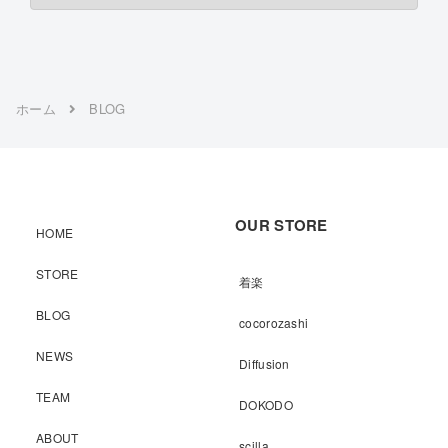
ホーム
BLOG
OUR STORE
HOME
STORE
着楽
BLOG
cocorozashi
NEWS
Diffusion
TEAM
DOKODO
ABOUT
scilla