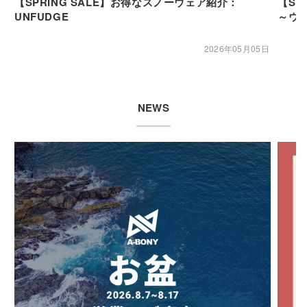
【SPRING SALE】お得なスノーウェア紹介：
【SP
UNFUDGE
～ウ
2026年05月05日
NEWS