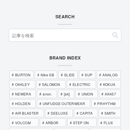
SEARCH
BRAND INDEX
BURTON
Nike SB
SLIDE
SUP
ANALOG
OAKLEY
SALOMON
ELECTRIC
KOKUA
NEWERA
anon.
[ak]
UNION
AK457
HOLDEN
UNFUDGE OUTERWEAR
P.RHYTHM
AIR BLASTER
DEELUXE
CAPITA
SMITH
VOLCOM
ARBOR
STEP ON
FLUX