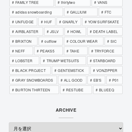
FAMILY TREE
thirtytwo
VANS
adidas snowboarding
GALLIUM
FTC
UNFUDGE
HUF
GNARLY
YOW SURFSKATE
AIRBLASTER
JSLV
HOWL
DEATH LABEL
BRIXTON
outflow
COLOUR WEAR
SIC
NEFF
PEAKS5
TAHE
TRYFORCE
LOBSTER
TRUMP WETSUITS
STARBOARD
BLACK PROJECT
GENTEMSTICK
VONZIPPER
GRAY SNOWBOARDS
ALL GOOD
EB'S
P01
BURTON THIRTEEN
RESTUBE
BLUEEQ
ARCHIVE