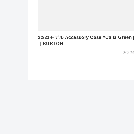
22/23モデル Accessory Case #Calla Green 
｜BURTON
2022