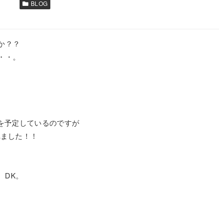
BLOG
か？？
・・。
りを予定しているのですが
れました！！
、DK。