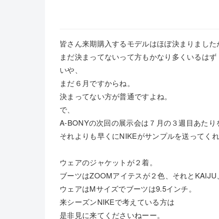
皆さん来期購入するモデルはほぼ決まりました
まだ決まってないって方もかなり多くいるはず
いや、
まだ６月ですからね。
決まってない方が普通ですよね。
で、
A-BONYの次回の展示会は７月の３週目あた
それよりも早くにNIKEがサンプルを送ってく
ウェアのジャケットが２着。
ブーツはZOOMアイテスが２色、それとKAIJU
ウェアはMサイズでブーツは9.5インチ。
来シーズンNIKEで考えている方は
是非見に来てくださいねーー。