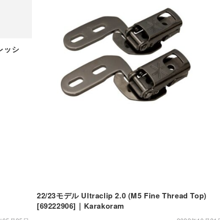
レッシ
22/23モデル Ultraclip 2.0 (M5 Fine Thread Top)
[69222906]｜Karakoram