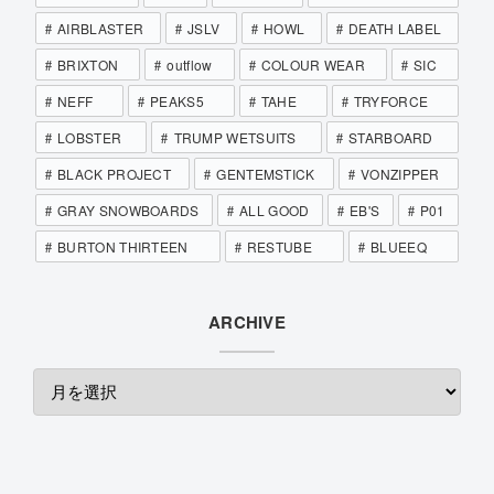
AIRBLASTER
JSLV
HOWL
DEATH LABEL
BRIXTON
outflow
COLOUR WEAR
SIC
NEFF
PEAKS5
TAHE
TRYFORCE
LOBSTER
TRUMP WETSUITS
STARBOARD
BLACK PROJECT
GENTEMSTICK
VONZIPPER
GRAY SNOWBOARDS
ALL GOOD
EB'S
P01
BURTON THIRTEEN
RESTUBE
BLUEEQ
ARCHIVE