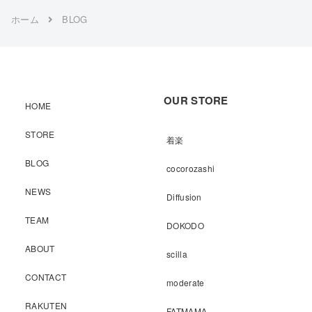
ホーム
BLOG
OUR STORE
HOME
STORE
着楽
BLOG
cocorozashi
NEWS
Diffusion
TEAM
DOKODO
ABOUT
scilla
CONTACT
moderate
RAKUTEN
FATMAMA