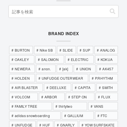
BRAND INDEX
BURTON
Nike SB
SLIDE
SUP
ANALOG
OAKLEY
SALOMON
ELECTRIC
KOKUA
NEWERA
anon.
[ak]
UNION
AK457
HOLDEN
UNFUDGE OUTERWEAR
P.RHYTHM
AIR BLASTER
DEELUXE
CAPITA
SMITH
VOLCOM
ARBOR
STEP ON
FLUX
FAMILY TREE
thirtytwo
VANS
adidas snowboarding
GALLIUM
FTC
UNFUDGE
HUF
GNARLY
YOW SURFSKATE