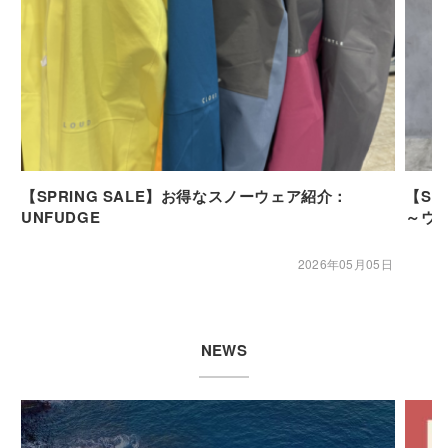
【SPRING SALE】お得なスノーウェア紹介：
【SP
UNFUDGE
～ウ
2026年05月05日
NEWS