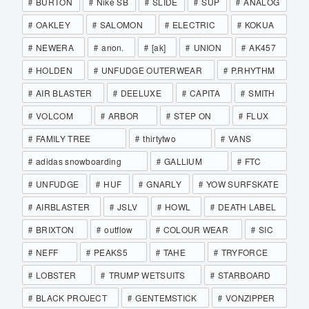
BURTON
Nike SB
SLIDE
SUP
ANALOG
OAKLEY
SALOMON
ELECTRIC
KOKUA
NEWERA
anon.
[ak]
UNION
AK457
HOLDEN
UNFUDGE OUTERWEAR
P.RHYTHM
AIR BLASTER
DEELUXE
CAPITA
SMITH
VOLCOM
ARBOR
STEP ON
FLUX
FAMILY TREE
thirtytwo
VANS
adidas snowboarding
GALLIUM
FTC
UNFUDGE
HUF
GNARLY
YOW SURFSKATE
AIRBLASTER
JSLV
HOWL
DEATH LABEL
BRIXTON
outflow
COLOUR WEAR
SIC
NEFF
PEAKS5
TAHE
TRYFORCE
LOBSTER
TRUMP WETSUITS
STARBOARD
BLACK PROJECT
GENTEMSTICK
VONZIPPER