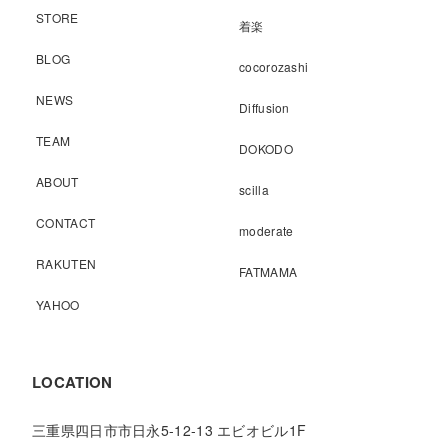
STORE
着楽
BLOG
cocorozashi
NEWS
Diffusion
TEAM
DOKODO
ABOUT
scilla
CONTACT
moderate
RAKUTEN
FATMAMA
YAHOO
LOCATION
三重県四日市市日永5-12-13 エビオビル1F