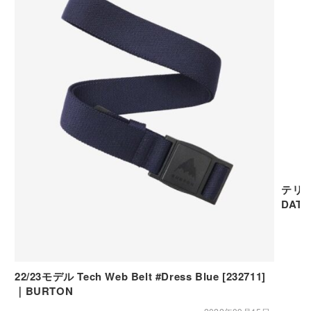
テリエ
DATE
22/23モデル Tech Web Belt #Dress Blue [232711]
｜BURTON