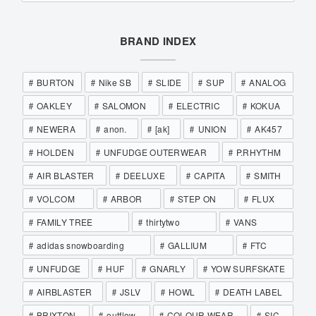
BRAND INDEX
BURTON
Nike SB
SLIDE
SUP
ANALOG
OAKLEY
SALOMON
ELECTRIC
KOKUA
NEWERA
anon.
[ak]
UNION
AK457
HOLDEN
UNFUDGE OUTERWEAR
P.RHYTHM
AIR BLASTER
DEELUXE
CAPITA
SMITH
VOLCOM
ARBOR
STEP ON
FLUX
FAMILY TREE
thirtytwo
VANS
adidas snowboarding
GALLIUM
FTC
UNFUDGE
HUF
GNARLY
YOW SURFSKATE
AIRBLASTER
JSLV
HOWL
DEATH LABEL
BRIXTON
outflow
COLOUR WEAR
SIC