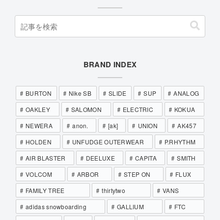
BRAND INDEX
BURTON
Nike SB
SLIDE
SUP
ANALOG
OAKLEY
SALOMON
ELECTRIC
KOKUA
NEWERA
anon.
[ak]
UNION
AK457
HOLDEN
UNFUDGE OUTERWEAR
P.RHYTHM
AIR BLASTER
DEELUXE
CAPITA
SMITH
VOLCOM
ARBOR
STEP ON
FLUX
FAMILY TREE
thirtytwo
VANS
adidas snowboarding
GALLIUM
FTC