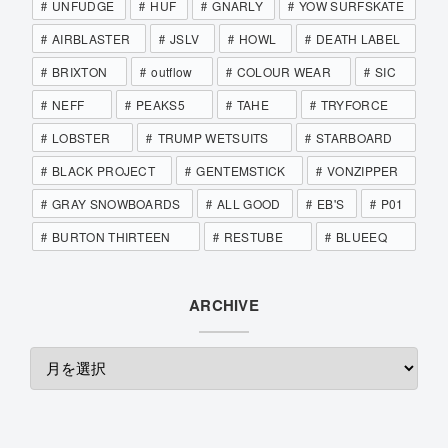
UNFUDGE
HUF
GNARLY
YOW SURFSKATE
AIRBLASTER
JSLV
HOWL
DEATH LABEL
BRIXTON
outflow
COLOUR WEAR
SIC
NEFF
PEAKS5
TAHE
TRYFORCE
LOBSTER
TRUMP WETSUITS
STARBOARD
BLACK PROJECT
GENTEMSTICK
VONZIPPER
GRAY SNOWBOARDS
ALL GOOD
EB'S
P01
BURTON THIRTEEN
RESTUBE
BLUEEQ
ARCHIVE