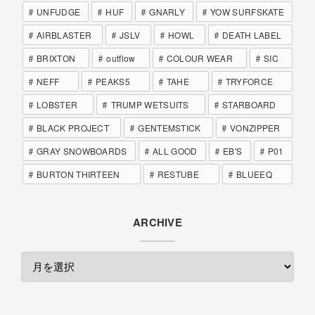
UNFUDGE
HUF
GNARLY
YOW SURFSKATE
AIRBLASTER
JSLV
HOWL
DEATH LABEL
BRIXTON
outflow
COLOUR WEAR
SIC
NEFF
PEAKS5
TAHE
TRYFORCE
LOBSTER
TRUMP WETSUITS
STARBOARD
BLACK PROJECT
GENTEMSTICK
VONZIPPER
GRAY SNOWBOARDS
ALL GOOD
EB'S
P01
BURTON THIRTEEN
RESTUBE
BLUEEQ
ARCHIVE