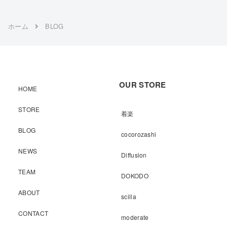
ホーム
BLOG
OUR STORE
HOME
STORE
着楽
BLOG
cocorozashi
NEWS
Diffusion
TEAM
DOKODO
ABOUT
scilla
CONTACT
moderate