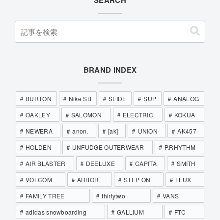
BRAND INDEX
BURTON
Nike SB
SLIDE
SUP
ANALOG
OAKLEY
SALOMON
ELECTRIC
KOKUA
NEWERA
anon.
[ak]
UNION
AK457
HOLDEN
UNFUDGE OUTERWEAR
P.RHYTHM
AIR BLASTER
DEELUXE
CAPITA
SMITH
VOLCOM
ARBOR
STEP ON
FLUX
FAMILY TREE
thirtytwo
VANS
adidas snowboarding
GALLIUM
FTC