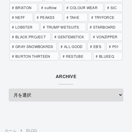
BRIXTON
outflow
COLOUR WEAR
SIC
NEFF
PEAKS5
TAHE
TRYFORCE
LOBSTER
TRUMP WETSUITS
STARBOARD
BLACK PROJECT
GENTEMSTICK
VONZIPPER
GRAY SNOWBOARDS
ALL GOOD
EB'S
P01
BURTON THIRTEEN
RESTUBE
BLUEEQ
ARCHIVE
ホーム
BLOG