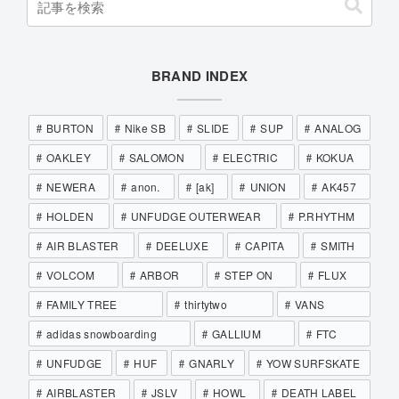
BRAND INDEX
BURTON
Nike SB
SLIDE
SUP
ANALOG
OAKLEY
SALOMON
ELECTRIC
KOKUA
NEWERA
anon.
[ak]
UNION
AK457
HOLDEN
UNFUDGE OUTERWEAR
P.RHYTHM
AIR BLASTER
DEELUXE
CAPITA
SMITH
VOLCOM
ARBOR
STEP ON
FLUX
FAMILY TREE
thirtytwo
VANS
adidas snowboarding
GALLIUM
FTC
UNFUDGE
HUF
GNARLY
YOW SURFSKATE
AIRBLASTER
JSLV
HOWL
DEATH LABEL