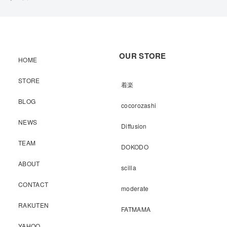
OUR STORE
HOME
STORE
着楽
BLOG
cocorozashi
NEWS
Diffusion
TEAM
DOKODO
ABOUT
scilla
CONTACT
moderate
RAKUTEN
FATMAMA
YAHOO