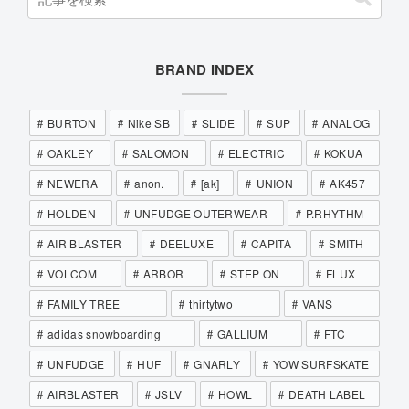
BRAND INDEX
BURTON
Nike SB
SLIDE
SUP
ANALOG
OAKLEY
SALOMON
ELECTRIC
KOKUA
NEWERA
anon.
[ak]
UNION
AK457
HOLDEN
UNFUDGE OUTERWEAR
P.RHYTHM
AIR BLASTER
DEELUXE
CAPITA
SMITH
VOLCOM
ARBOR
STEP ON
FLUX
FAMILY TREE
thirtytwo
VANS
adidas snowboarding
GALLIUM
FTC
UNFUDGE
HUF
GNARLY
YOW SURFSKATE
AIRBLASTER
JSLV
HOWL
DEATH LABEL