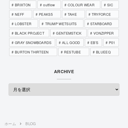
BRIXTON
outflow
COLOUR WEAR
SIC
NEFF
PEAKS5
TAHE
TRYFORCE
LOBSTER
TRUMP WETSUITS
STARBOARD
BLACK PROJECT
GENTEMSTICK
VONZIPPER
GRAY SNOWBOARDS
ALL GOOD
EB'S
P01
BURTON THIRTEEN
RESTUBE
BLUEEQ
ARCHIVE
ホーム
BLOG