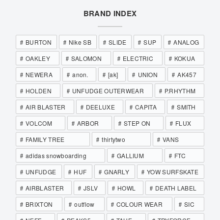
BRAND INDEX
BURTON
Nike SB
SLIDE
SUP
ANALOG
OAKLEY
SALOMON
ELECTRIC
KOKUA
NEWERA
anon.
[ak]
UNION
AK457
HOLDEN
UNFUDGE OUTERWEAR
P.RHYTHM
AIR BLASTER
DEELUXE
CAPITA
SMITH
VOLCOM
ARBOR
STEP ON
FLUX
FAMILY TREE
thirtytwo
VANS
adidas snowboarding
GALLIUM
FTC
UNFUDGE
HUF
GNARLY
YOW SURFSKATE
AIRBLASTER
JSLV
HOWL
DEATH LABEL
BRIXTON
outflow
COLOUR WEAR
SIC