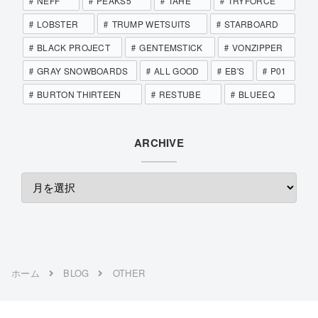
NEFF
PEAKS5
TAHE
TRYFORCE
LOBSTER
TRUMP WETSUITS
STARBOARD
BLACK PROJECT
GENTEMSTICK
VONZIPPER
GRAY SNOWBOARDS
ALL GOOD
EB'S
P01
BURTON THIRTEEN
RESTUBE
BLUEEQ
ARCHIVE
ホーム
BLOG
OTHER