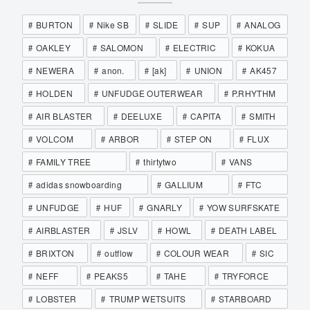
BURTON
Nike SB
SLIDE
SUP
ANALOG
OAKLEY
SALOMON
ELECTRIC
KOKUA
NEWERA
anon.
[ak]
UNION
AK457
HOLDEN
UNFUDGE OUTERWEAR
P.RHYTHM
AIR BLASTER
DEELUXE
CAPITA
SMITH
VOLCOM
ARBOR
STEP ON
FLUX
FAMILY TREE
thirtytwo
VANS
adidas snowboarding
GALLIUM
FTC
UNFUDGE
HUF
GNARLY
YOW SURFSKATE
AIRBLASTER
JSLV
HOWL
DEATH LABEL
BRIXTON
outflow
COLOUR WEAR
SIC
NEFF
PEAKS5
TAHE
TRYFORCE
LOBSTER
TRUMP WETSUITS
STARBOARD