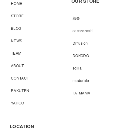
OUR STORE
HOME
STORE
着楽
BLOG
cocorozashi
NEWS
Diffusion
TEAM
DOKODO
ABOUT
scilla
CONTACT
moderate
RAKUTEN
FATMAMA
YAHOO
LOCATION