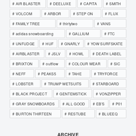
AIR BLASTER
DEELUXE
CAPITA
SMITH
VOLCOM
ARBOR
STEP ON
FLUX
FAMILY TREE
thirtytwo
VANS
adidas snowboarding
GALLIUM
FTC
UNFUDGE
HUF
GNARLY
YOW SURFSKATE
AIRBLASTER
JSLV
HOWL
DEATH LABEL
BRIXTON
outflow
COLOUR WEAR
SIC
NEFF
PEAKS5
TAHE
TRYFORCE
LOBSTER
TRUMP WETSUITS
STARBOARD
BLACK PROJECT
GENTEMSTICK
VONZIPPER
GRAY SNOWBOARDS
ALL GOOD
EB'S
P01
BURTON THIRTEEN
RESTUBE
BLUEEQ
ARCHIVE