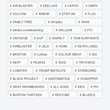
AIR BLASTER
DEELUXE
CAPITA
SMITH
VOLCOM
ARBOR
STEP ON
FLUX
FAMILY TREE
thirtytwo
VANS
adidas snowboarding
GALLIUM
FTC
UNFUDGE
HUF
GNARLY
YOW SURFSKATE
AIRBLASTER
JSLV
HOWL
DEATH LABEL
BRIXTON
outflow
COLOUR WEAR
SIC
NEFF
PEAKS5
TAHE
TRYFORCE
LOBSTER
TRUMP WETSUITS
STARBOARD
BLACK PROJECT
GENTEMSTICK
VONZIPPER
GRAY SNOWBOARDS
ALL GOOD
EB'S
P01
BURTON THIRTEEN
RESTUBE
BLUEEQ