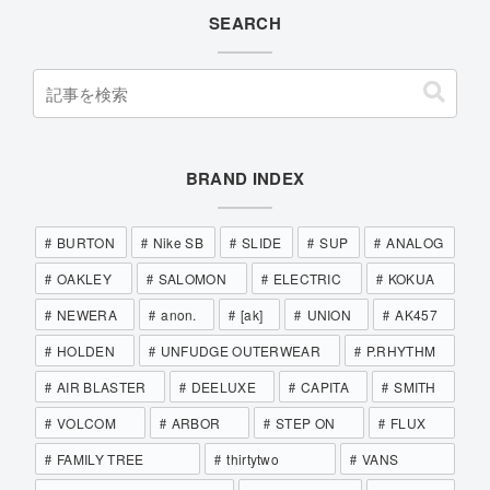
SEARCH
BRAND INDEX
BURTON
Nike SB
SLIDE
SUP
ANALOG
OAKLEY
SALOMON
ELECTRIC
KOKUA
NEWERA
anon.
[ak]
UNION
AK457
HOLDEN
UNFUDGE OUTERWEAR
P.RHYTHM
AIR BLASTER
DEELUXE
CAPITA
SMITH
VOLCOM
ARBOR
STEP ON
FLUX
FAMILY TREE
thirtytwo
VANS