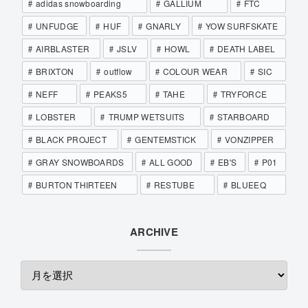
adidas snowboarding
GALLIUM
FTC
UNFUDGE
HUF
GNARLY
YOW SURFSKATE
AIRBLASTER
JSLV
HOWL
DEATH LABEL
BRIXTON
outflow
COLOUR WEAR
SIC
NEFF
PEAKS5
TAHE
TRYFORCE
LOBSTER
TRUMP WETSUITS
STARBOARD
BLACK PROJECT
GENTEMSTICK
VONZIPPER
GRAY SNOWBOARDS
ALL GOOD
EB'S
P01
BURTON THIRTEEN
RESTUBE
BLUEEQ
ARCHIVE