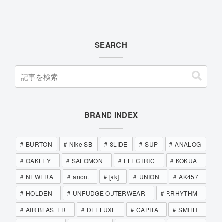
SEARCH
BRAND INDEX
BURTON
Nike SB
SLIDE
SUP
ANALOG
OAKLEY
SALOMON
ELECTRIC
KOKUA
NEWERA
anon.
[ak]
UNION
AK457
HOLDEN
UNFUDGE OUTERWEAR
P.RHYTHM
AIR BLASTER
DEELUXE
CAPITA
SMITH