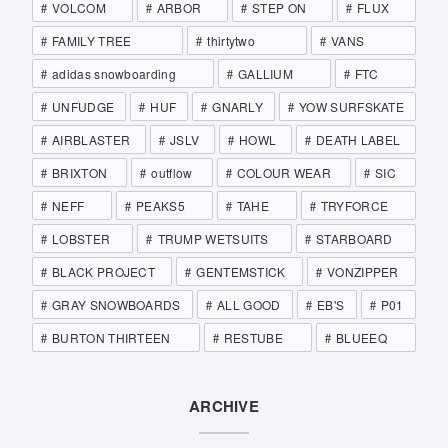
VOLCOM
ARBOR
STEP ON
FLUX
FAMILY TREE
thirtytwo
VANS
adidas snowboarding
GALLIUM
FTC
UNFUDGE
HUF
GNARLY
YOW SURFSKATE
AIRBLASTER
JSLV
HOWL
DEATH LABEL
BRIXTON
outflow
COLOUR WEAR
SIC
NEFF
PEAKS5
TAHE
TRYFORCE
LOBSTER
TRUMP WETSUITS
STARBOARD
BLACK PROJECT
GENTEMSTICK
VONZIPPER
GRAY SNOWBOARDS
ALL GOOD
EB'S
P01
BURTON THIRTEEN
RESTUBE
BLUEEQ
ARCHIVE