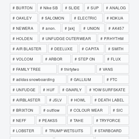
BURTON
Nike SB
SLIDE
SUP
ANALOG
OAKLEY
SALOMON
ELECTRIC
KOKUA
NEWERA
anon.
[ak]
UNION
AK457
HOLDEN
UNFUDGE OUTERWEAR
P.RHYTHM
AIR BLASTER
DEELUXE
CAPITA
SMITH
VOLCOM
ARBOR
STEP ON
FLUX
FAMILY TREE
thirtytwo
VANS
adidas snowboarding
GALLIUM
FTC
UNFUDGE
HUF
GNARLY
YOW SURFSKATE
AIRBLASTER
JSLV
HOWL
DEATH LABEL
BRIXTON
outflow
COLOUR WEAR
SIC
NEFF
PEAKS5
TAHE
TRYFORCE
LOBSTER
TRUMP WETSUITS
STARBOARD