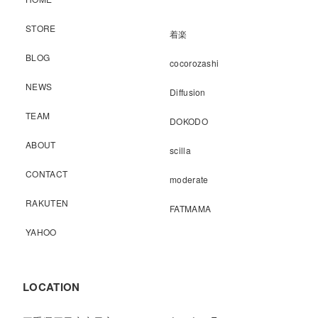
STORE
着楽
BLOG
cocorozashi
NEWS
Diffusion
TEAM
DOKODO
ABOUT
scilla
CONTACT
moderate
RAKUTEN
FATMAMA
YAHOO
LOCATION