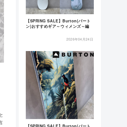
【SPRING SALE】Burton(バート
ン)おすすめギア～ウィメンズ～編
2026年04月24日
でと
言
【SPRING SALE】Burton(バート