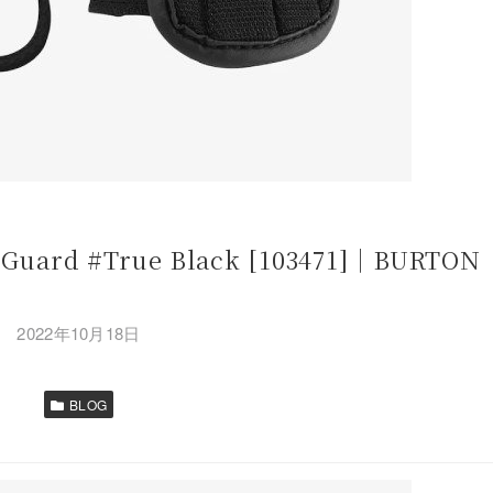
 Guard #True Black [103471]｜BURTON
2022年10月18日
BLOG