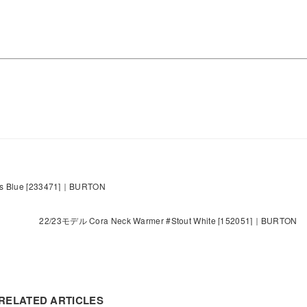
ss Blue [233471]｜BURTON
22/23モデル Cora Neck Warmer #Stout White [152051]｜BURTON
RELATED ARTICLES