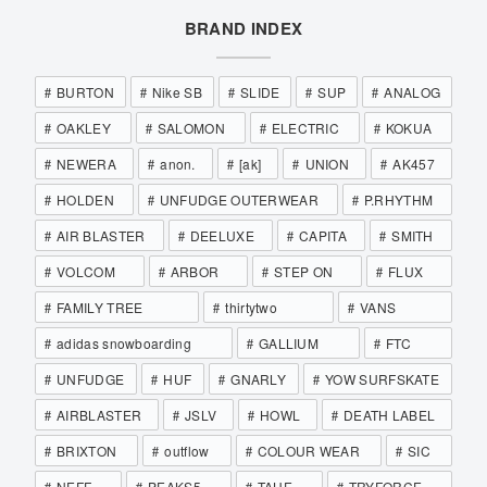
BRAND INDEX
BURTON
Nike SB
SLIDE
SUP
ANALOG
OAKLEY
SALOMON
ELECTRIC
KOKUA
NEWERA
anon.
[ak]
UNION
AK457
HOLDEN
UNFUDGE OUTERWEAR
P.RHYTHM
AIR BLASTER
DEELUXE
CAPITA
SMITH
VOLCOM
ARBOR
STEP ON
FLUX
FAMILY TREE
thirtytwo
VANS
adidas snowboarding
GALLIUM
FTC
UNFUDGE
HUF
GNARLY
YOW SURFSKATE
AIRBLASTER
JSLV
HOWL
DEATH LABEL
BRIXTON
outflow
COLOUR WEAR
SIC
NEFF
PEAKS5
TAHE
TRYFORCE