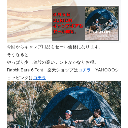
今回からキャンプ用品もセール価格になります。
そうなると
やっぱり少し値段の高いテントがかなりお得。
Rabbit Ears 6 Tent 楽天ショップは
コチラ
YAHOOOシ
ョッピングは
コチラ