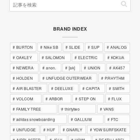
BRAND INDEX
BURTON
Nike SB
SLIDE
SUP
ANALOG
OAKLEY
SALOMON
ELECTRIC
KOKUA
NEWERA
anon.
[ak]
UNION
AK457
HOLDEN
UNFUDGE OUTERWEAR
P.RHYTHM
AIR BLASTER
DEELUXE
CAPITA
SMITH
VOLCOM
ARBOR
STEP ON
FLUX
FAMILY TREE
thirtytwo
VANS
adidas snowboarding
GALLIUM
FTC
UNFUDGE
HUF
GNARLY
YOW SURFSKATE
AIRBLASTER
JSLV
HOWL
DEATH LABEL