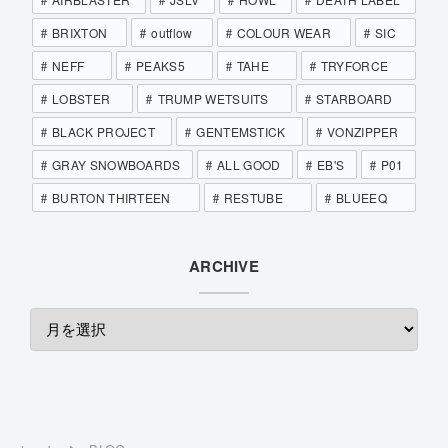
BRIXTON
outflow
COLOUR WEAR
SIC
NEFF
PEAKS5
TAHE
TRYFORCE
LOBSTER
TRUMP WETSUITS
STARBOARD
BLACK PROJECT
GENTEMSTICK
VONZIPPER
GRAY SNOWBOARDS
ALL GOOD
EB'S
P01
BURTON THIRTEEN
RESTUBE
BLUEEQ
ARCHIVE