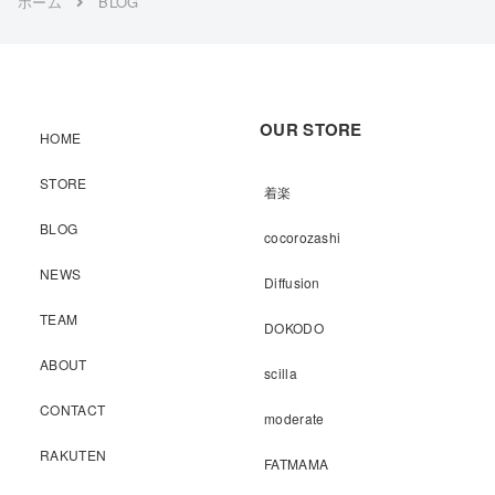
ホーム
BLOG
OUR STORE
HOME
STORE
着楽
BLOG
cocorozashi
NEWS
Diffusion
TEAM
DOKODO
ABOUT
scilla
CONTACT
moderate
RAKUTEN
FATMAMA