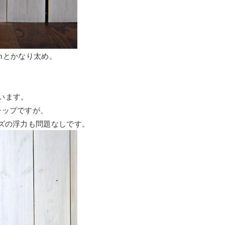
cmとかなり太め。
います。
チップですが、
ーズの浮力も問題なしです。