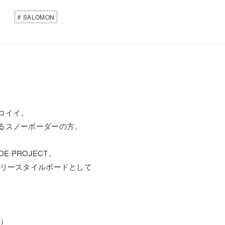
SALOMON
コイイ。
るスノーボーダーの方。
E PROJECT。
るフリースタイルボードとして
別）