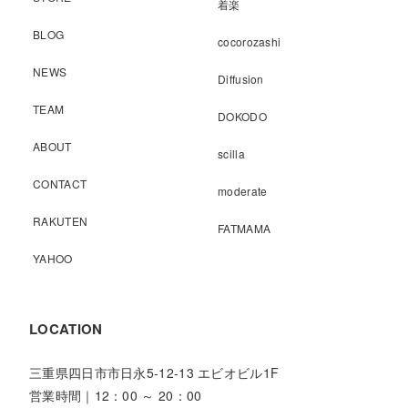
着楽
BLOG
cocorozashi
NEWS
Diffusion
TEAM
DOKODO
ABOUT
scilla
CONTACT
moderate
RAKUTEN
FATMAMA
YAHOO
LOCATION
三重県四日市市日永5-12-13 エビオビル1F
営業時間｜12：00 ～ 20：00