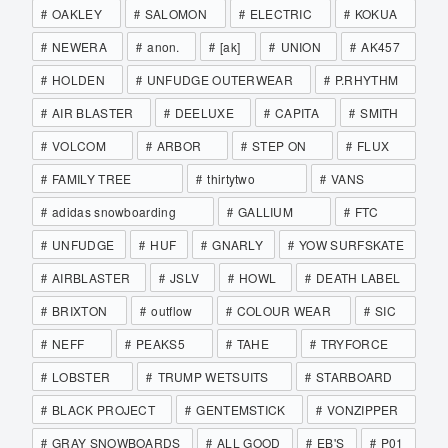
OAKLEY
SALOMON
ELECTRIC
KOKUA
NEWERA
anon.
[ak]
UNION
AK457
HOLDEN
UNFUDGE OUTERWEAR
P.RHYTHM
AIR BLASTER
DEELUXE
CAPITA
SMITH
VOLCOM
ARBOR
STEP ON
FLUX
FAMILY TREE
thirtytwo
VANS
adidas snowboarding
GALLIUM
FTC
UNFUDGE
HUF
GNARLY
YOW SURFSKATE
AIRBLASTER
JSLV
HOWL
DEATH LABEL
BRIXTON
outflow
COLOUR WEAR
SIC
NEFF
PEAKS5
TAHE
TRYFORCE
LOBSTER
TRUMP WETSUITS
STARBOARD
BLACK PROJECT
GENTEMSTICK
VONZIPPER
GRAY SNOWBOARDS
ALL GOOD
EB'S
P01