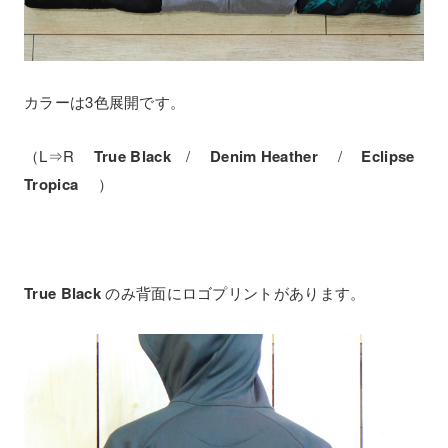
カラーは3色展開です。
（L⇒R
True Black
/
Denim Heather
/
Eclipse
Tropica
）
True Black
のみ背面にロゴプリントがあります。