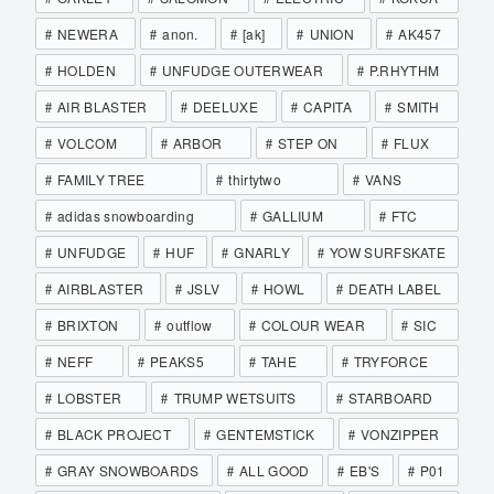
NEWERA
anon.
[ak]
UNION
AK457
HOLDEN
UNFUDGE OUTERWEAR
P.RHYTHM
AIR BLASTER
DEELUXE
CAPITA
SMITH
VOLCOM
ARBOR
STEP ON
FLUX
FAMILY TREE
thirtytwo
VANS
adidas snowboarding
GALLIUM
FTC
UNFUDGE
HUF
GNARLY
YOW SURFSKATE
AIRBLASTER
JSLV
HOWL
DEATH LABEL
BRIXTON
outflow
COLOUR WEAR
SIC
NEFF
PEAKS5
TAHE
TRYFORCE
LOBSTER
TRUMP WETSUITS
STARBOARD
BLACK PROJECT
GENTEMSTICK
VONZIPPER
GRAY SNOWBOARDS
ALL GOOD
EB'S
P01