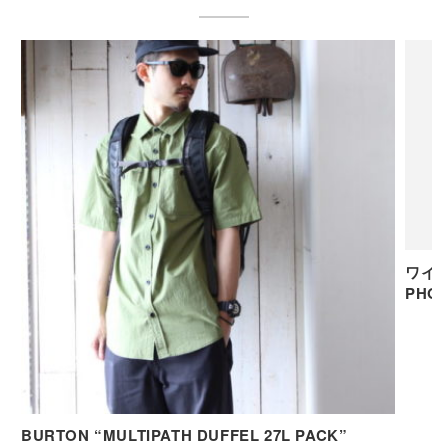
ワイヤ
PHO
BURTON “MULTIPATH DUFFEL 27L PACK”