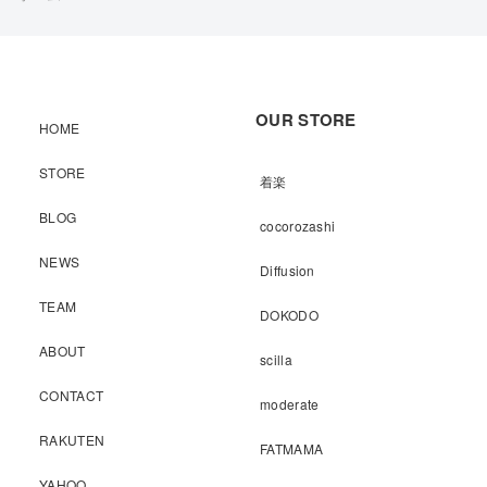
OUR STORE
HOME
STORE
着楽
BLOG
cocorozashi
NEWS
Diffusion
TEAM
DOKODO
ABOUT
scilla
CONTACT
moderate
RAKUTEN
FATMAMA
YAHOO