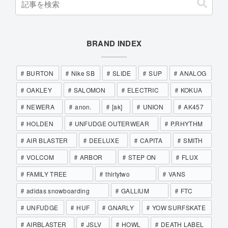
BRAND INDEX
BURTON
Nike SB
SLIDE
SUP
ANALOG
OAKLEY
SALOMON
ELECTRIC
KOKUA
NEWERA
anon.
[ak]
UNION
AK457
HOLDEN
UNFUDGE OUTERWEAR
P.RHYTHM
AIR BLASTER
DEELUXE
CAPITA
SMITH
VOLCOM
ARBOR
STEP ON
FLUX
FAMILY TREE
thirtytwo
VANS
adidas snowboarding
GALLIUM
FTC
UNFUDGE
HUF
GNARLY
YOW SURFSKATE
AIRBLASTER
JSLV
HOWL
DEATH LABEL