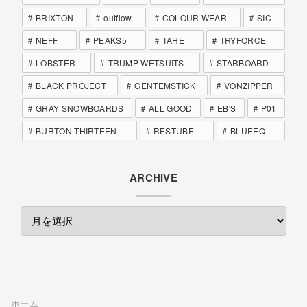
BRIXTON
outflow
COLOUR WEAR
SIC
NEFF
PEAKS5
TAHE
TRYFORCE
LOBSTER
TRUMP WETSUITS
STARBOARD
BLACK PROJECT
GENTEMSTICK
VONZIPPER
GRAY SNOWBOARDS
ALL GOOD
EB'S
P01
BURTON THIRTEEN
RESTUBE
BLUEEQ
ARCHIVE
ホーム