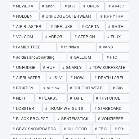
NEWERA
anon.
[ak]
UNION
AK457
HOLDEN
UNFUDGE OUTERWEAR
P.RHYTHM
AIR BLASTER
DEELUXE
CAPITA
SMITH
VOLCOM
ARBOR
STEP ON
FLUX
FAMILY TREE
thirtytwo
VANS
adidas snowboarding
GALLIUM
FTC
UNFUDGE
HUF
GNARLY
YOW SURFSKATE
AIRBLASTER
JSLV
HOWL
DEATH LABEL
BRIXTON
outflow
COLOUR WEAR
SIC
NEFF
PEAKS5
TAHE
TRYFORCE
LOBSTER
TRUMP WETSUITS
STARBOARD
BLACK PROJECT
GENTEMSTICK
VONZIPPER
GRAY SNOWBOARDS
ALL GOOD
EB'S
P01
BURTON THIRTEEN
RESTUBE
BLUEEQ