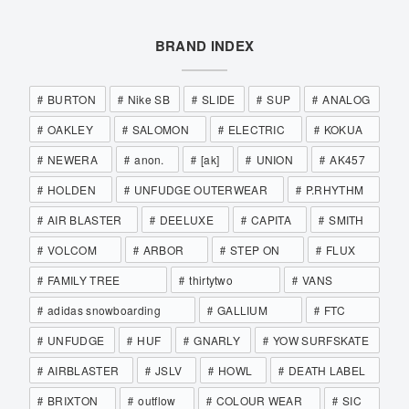
BRAND INDEX
BURTON
Nike SB
SLIDE
SUP
ANALOG
OAKLEY
SALOMON
ELECTRIC
KOKUA
NEWERA
anon.
[ak]
UNION
AK457
HOLDEN
UNFUDGE OUTERWEAR
P.RHYTHM
AIR BLASTER
DEELUXE
CAPITA
SMITH
VOLCOM
ARBOR
STEP ON
FLUX
FAMILY TREE
thirtytwo
VANS
adidas snowboarding
GALLIUM
FTC
UNFUDGE
HUF
GNARLY
YOW SURFSKATE
AIRBLASTER
JSLV
HOWL
DEATH LABEL
BRIXTON
outflow
COLOUR WEAR
SIC