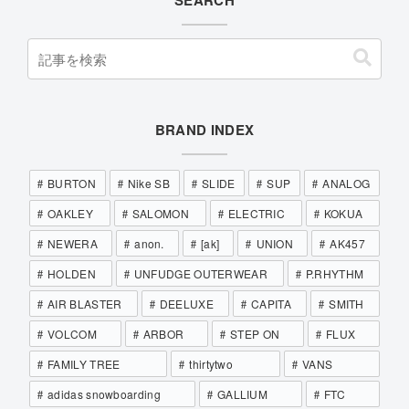
BRAND INDEX
BURTON
Nike SB
SLIDE
SUP
ANALOG
OAKLEY
SALOMON
ELECTRIC
KOKUA
NEWERA
anon.
[ak]
UNION
AK457
HOLDEN
UNFUDGE OUTERWEAR
P.RHYTHM
AIR BLASTER
DEELUXE
CAPITA
SMITH
VOLCOM
ARBOR
STEP ON
FLUX
FAMILY TREE
thirtytwo
VANS
adidas snowboarding
GALLIUM
FTC