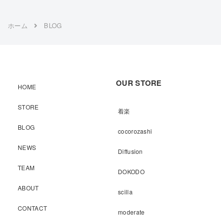
ホーム
BLOG
OUR STORE
HOME
STORE
着楽
BLOG
cocorozashi
NEWS
Diffusion
TEAM
DOKODO
ABOUT
scilla
CONTACT
moderate