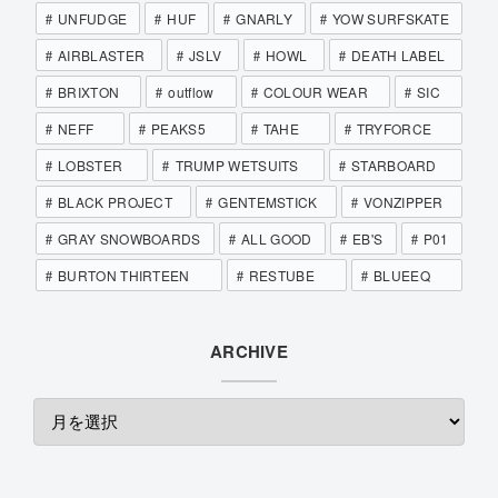
UNFUDGE
HUF
GNARLY
YOW SURFSKATE
AIRBLASTER
JSLV
HOWL
DEATH LABEL
BRIXTON
outflow
COLOUR WEAR
SIC
NEFF
PEAKS5
TAHE
TRYFORCE
LOBSTER
TRUMP WETSUITS
STARBOARD
BLACK PROJECT
GENTEMSTICK
VONZIPPER
GRAY SNOWBOARDS
ALL GOOD
EB'S
P01
BURTON THIRTEEN
RESTUBE
BLUEEQ
ARCHIVE