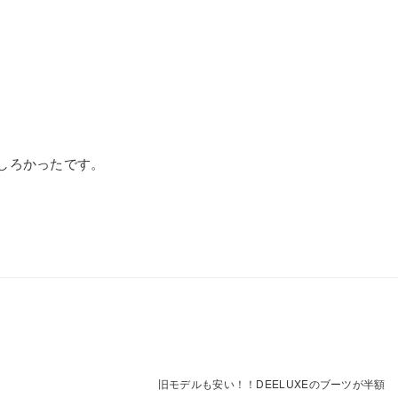
しろかったです。
旧モデルも安い！！DEELUXEのブーツが半額