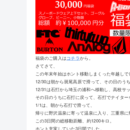
福袋のご購入は
コチラ
から。
さてさて、
この年末年始はホント移動しまくった年越しで
12/30は朝から斑尾高原で滑って、その日のう
12/31は石打から埼玉の浦和へ移動し、高校サ
その日のうちに石打に戻って、石打でナイター
1/1は、朝から石打で滑って、
帰りに野沢温泉に寄って温泉に入り、三重県に
この3日間の総移動距離、約1200キロ。
ホント充実していた3日間でした。