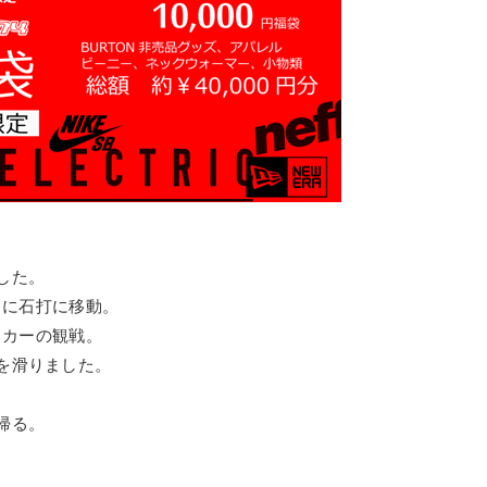
した。
ちに石打に移動。
ッカーの観戦。
を滑りました。
帰る。