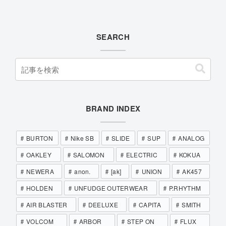
SEARCH
BRAND INDEX
BURTON
Nike SB
SLIDE
SUP
ANALOG
OAKLEY
SALOMON
ELECTRIC
KOKUA
NEWERA
anon.
[ak]
UNION
AK457
HOLDEN
UNFUDGE OUTERWEAR
P.RHYTHM
AIR BLASTER
DEELUXE
CAPITA
SMITH
VOLCOM
ARBOR
STEP ON
FLUX