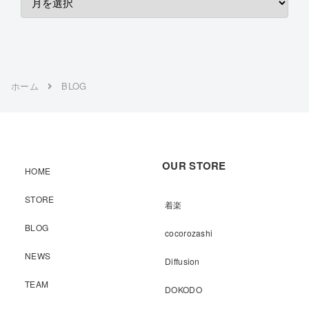
ホーム
BLOG
OUR STORE
HOME
STORE
着楽
BLOG
cocorozashi
NEWS
Diffusion
TEAM
DOKODO