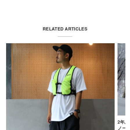
RELATED ARTICLES
2年ぶ
ノー