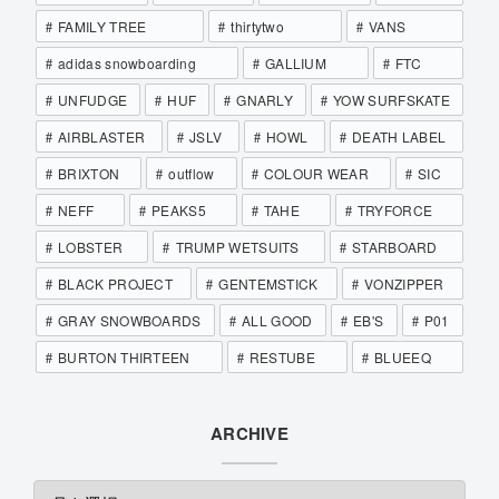
FAMILY TREE
thirtytwo
VANS
adidas snowboarding
GALLIUM
FTC
UNFUDGE
HUF
GNARLY
YOW SURFSKATE
AIRBLASTER
JSLV
HOWL
DEATH LABEL
BRIXTON
outflow
COLOUR WEAR
SIC
NEFF
PEAKS5
TAHE
TRYFORCE
LOBSTER
TRUMP WETSUITS
STARBOARD
BLACK PROJECT
GENTEMSTICK
VONZIPPER
GRAY SNOWBOARDS
ALL GOOD
EB'S
P01
BURTON THIRTEEN
RESTUBE
BLUEEQ
ARCHIVE