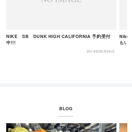
NIKE SB DUNK HIGH CALIFORNIA 予約受付
Nike SB エヴァレットパンツが
中!!!
もい
2014年09月04日
BLOG