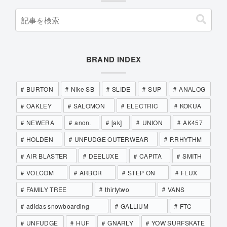
BRAND INDEX
BURTON
Nike SB
SLIDE
SUP
ANALOG
OAKLEY
SALOMON
ELECTRIC
KOKUA
NEWERA
anon.
[ak]
UNION
AK457
HOLDEN
UNFUDGE OUTERWEAR
P.RHYTHM
AIR BLASTER
DEELUXE
CAPITA
SMITH
VOLCOM
ARBOR
STEP ON
FLUX
FAMILY TREE
thirtytwo
VANS
adidas snowboarding
GALLIUM
FTC
UNFUDGE
HUF
GNARLY
YOW SURFSKATE