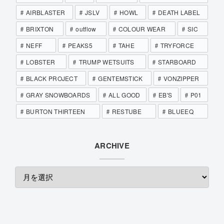
AIRBLASTER
JSLV
HOWL
DEATH LABEL
BRIXTON
outflow
COLOUR WEAR
SIC
NEFF
PEAKS5
TAHE
TRYFORCE
LOBSTER
TRUMP WETSUITS
STARBOARD
BLACK PROJECT
GENTEMSTICK
VONZIPPER
GRAY SNOWBOARDS
ALL GOOD
EB'S
P01
BURTON THIRTEEN
RESTUBE
BLUEEQ
ARCHIVE