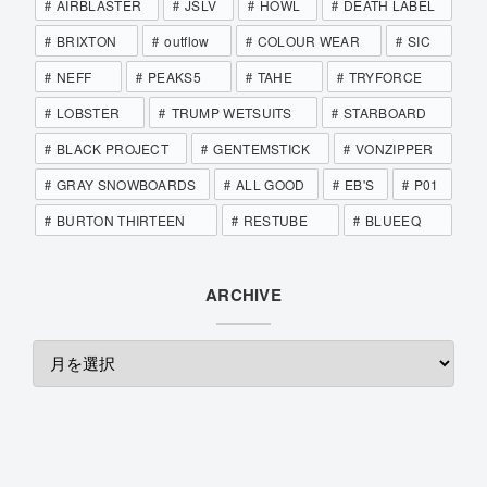
AIRBLASTER
JSLV
HOWL
DEATH LABEL
BRIXTON
outflow
COLOUR WEAR
SIC
NEFF
PEAKS5
TAHE
TRYFORCE
LOBSTER
TRUMP WETSUITS
STARBOARD
BLACK PROJECT
GENTEMSTICK
VONZIPPER
GRAY SNOWBOARDS
ALL GOOD
EB'S
P01
BURTON THIRTEEN
RESTUBE
BLUEEQ
ARCHIVE