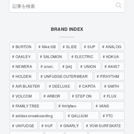
BRAND INDEX
BURTON
Nike SB
SLIDE
SUP
ANALOG
OAKLEY
SALOMON
ELECTRIC
KOKUA
NEWERA
anon.
[ak]
UNION
AK457
HOLDEN
UNFUDGE OUTERWEAR
P.RHYTHM
AIR BLASTER
DEELUXE
CAPITA
SMITH
VOLCOM
ARBOR
STEP ON
FLUX
FAMILY TREE
thirtytwo
VANS
adidas snowboarding
GALLIUM
FTC
UNFUDGE
HUF
GNARLY
YOW SURFSKATE