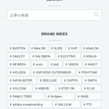
BRAND INDEX
BURTON
Nike SB
SLIDE
SUP
ANALOG
OAKLEY
SALOMON
ELECTRIC
KOKUA
NEWERA
anon.
[ak]
UNION
AK457
HOLDEN
UNFUDGE OUTERWEAR
P.RHYTHM
AIR BLASTER
DEELUXE
CAPITA
SMITH
VOLCOM
ARBOR
STEP ON
FLUX
FAMILY TREE
thirtytwo
VANS
adidas snowboarding
GALLIUM
FTC