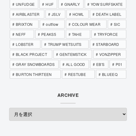
UNFUDGE
HUF
GNARLY
YOW SURFSKATE
AIRBLASTER
JSLV
HOWL
DEATH LABEL
BRIXTON
outflow
COLOUR WEAR
SIC
NEFF
PEAKS5
TAHE
TRYFORCE
LOBSTER
TRUMP WETSUITS
STARBOARD
BLACK PROJECT
GENTEMSTICK
VONZIPPER
GRAY SNOWBOARDS
ALL GOOD
EB'S
P01
BURTON THIRTEEN
RESTUBE
BLUEEQ
ARCHIVE