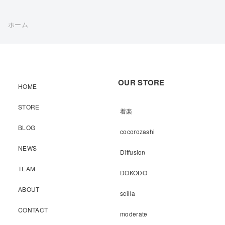
ホーム
OUR STORE
HOME
STORE
着楽
BLOG
cocorozashi
NEWS
Diffusion
TEAM
DOKODO
ABOUT
scilla
CONTACT
moderate